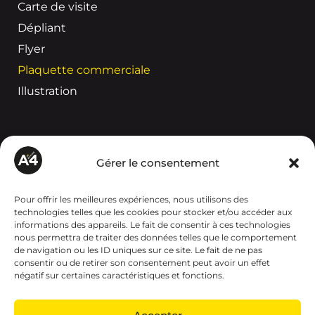
Carte de visite
Dépliant
Flyer
Plaquette commerciale
Illustration
CRÉATION DIGITALE
Gérer le consentement
Éco-conception web
Audit SEO
Pour offrir les meilleures expériences, nous utilisons des
technologies telles que les cookies pour stocker et/ou accéder aux
Création de site internet
informations des appareils. Le fait de consentir à ces technologies
nous permettra de traiter des données telles que le comportement
Accessibilité numérique et conformité RGAA
de navigation ou les ID uniques sur ce site. Le fait de ne pas
Maquettage de site internet
consentir ou de retirer son consentement peut avoir un effet
négatif sur certaines caractéristiques et fonctions.
Newsletter
Rédaction d’article de blog