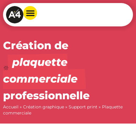
Création de
plaquette
commerciale
professionnelle
Accueil
»
Création graphique
»
Support print
»
Plaquette
commerciale