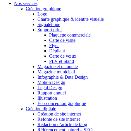
Nos services
Création graphique
Logo
Charte graphique & identité visuelle
Signalétique
Support print
Plaquette commerciale
Carte de visite
Flyer
Dépliant
Carte de vœux
PLV et Stand
Magazine et plaquette
Magazine municipal
Infographie & Data Design
Motion Design
Legal Design
Rapport annuel
Illustration
Éco-conception graphique
Création digitale
Création de site internet
Refonte de site internet
Rédaction d’article de blog
Référencement naturel – SEO