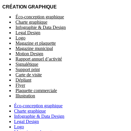
CRÉATION GRAPHIQUE
Éco-conception graphique
Charte graphique
Infographie & Data Design
Legal Design
Logo
Magazine et plaquette
Magazine municipal
Motion Design
Rapport annuel d’activité
Signalétique
Support print
Carte de visite
Dépliant
Flyer
Plaquette commerciale
Illustration
Éco-conception graphique
Charte graphique
Infographie & Data Design
Legal Design
Logo