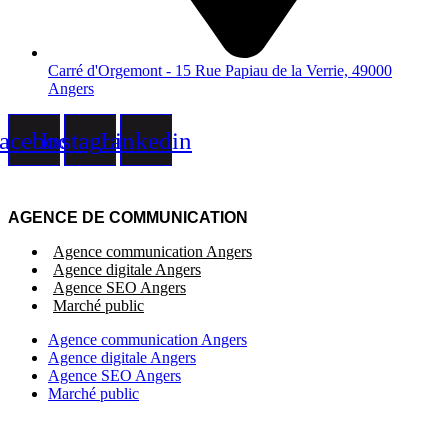
Carré d'Orgemont - 15 Rue Papiau de la Verrie, 49000
Angers
acebook
Instagram
Linkedin
AGENCE DE COMMUNICATION
Agence communication Angers
Agence digitale Angers
Agence SEO Angers
Marché public
Agence communication Angers
Agence digitale Angers
Agence SEO Angers
Marché public